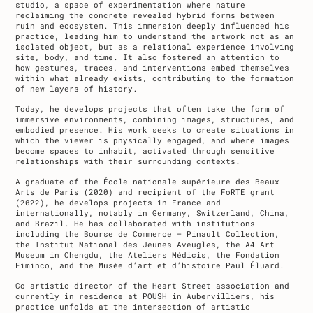
studio, a space of experimentation where nature
reclaiming the concrete revealed hybrid forms between
ruin and ecosystem. This immersion deeply influenced his
practice, leading him to understand the artwork not as an
isolated object, but as a relational experience involving
site, body, and time. It also fostered an attention to
how gestures, traces, and interventions embed themselves
within what already exists, contributing to the formation
of new layers of history.
Today, he develops projects that often take the form of
immersive environments, combining images, structures, and
embodied presence. His work seeks to create situations in
which the viewer is physically engaged, and where images
become spaces to inhabit, activated through sensitive
relationships with their surrounding contexts.
A graduate of the École nationale supérieure des Beaux-
Arts de Paris (2020) and recipient of the FoRTE grant
(2022), he develops projects in France and
internationally, notably in Germany, Switzerland, China,
and Brazil. He has collaborated with institutions
including the Bourse de Commerce – Pinault Collection,
the Institut National des Jeunes Aveugles, the A4 Art
Museum in Chengdu, the Ateliers Médicis, the Fondation
Fiminco, and the Musée d’art et d’histoire Paul Éluard.
Co-artistic director of the Heart Street association and
currently in residence at POUSH in Aubervilliers, his
practice unfolds at the intersection of artistic