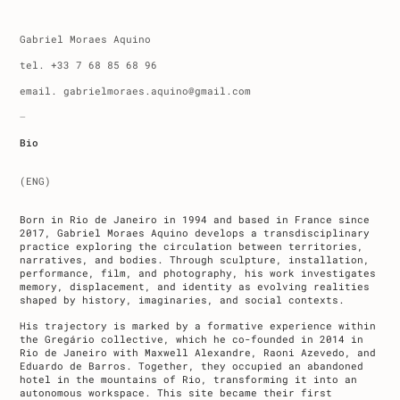
Gabriel Moraes Aquino
tel. +33 7 68 85 68 96
email
. gabriel
moraes.aquino@gmail.com
–
Bio
(ENG)
Born in Rio de Janeiro in 1994 and based in France since
2017, Gabriel Moraes Aquino develops a transdisciplinary
practice exploring the circulation between territories,
narratives, and bodies. Through sculpture, installation,
performance, film, and photography, his work investigates
memory, displacement, and identity as evolving realities
shaped by history, imaginaries, and social contexts.
His trajectory is marked by a formative experience within
the Gregário collective, which he co-founded in 2014 in
Rio de Janeiro with Maxwell Alexandre, Raoni Azevedo, and
Eduardo de Barros. Together, they occupied an abandoned
hotel in the mountains of Rio, transforming it into an
autonomous workspace. This site became their first